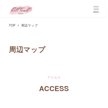
メ
イ
MENU
ン
コ
TOP
周辺マップ
ン
テ
ン
周辺マップ
ツ
へ
移
動
アクセス
ACCESS