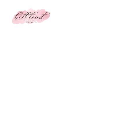
メ
イ
ン
コ
ン
テ
ン
ツ
へ
移
動